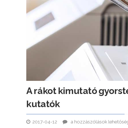
A rákot kimutató gyorste
kutatók
2017-04-12
a hozzászólások lehetősé