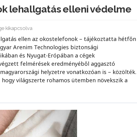
k lehallgatás elleni védelme
ge kikapcsolva
lgatás ellen az okostelefonok – tájékoztatta hétfőn
gyar Arenim Technologies biztonsági
erikában és Nyugat-Erópában a cégek
 végzett felmérések eredményéből aggasztó
 magyarországi helyzetre vonatkozóan is – közölték.
e, hogy világszerte rohamos ütemben növekszik a