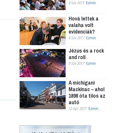
8 Sze 2017
Ezmin
Hová lettek a
valaha volt
evidenciák?
8 Sze 2017
Ezmin
Jézus és a rock
and roll
8 Sze 2017
Ezmin
A michigani
Mackinac – ahol
1898 óta tilos az
autó
12 ápr 2017
Ezmin