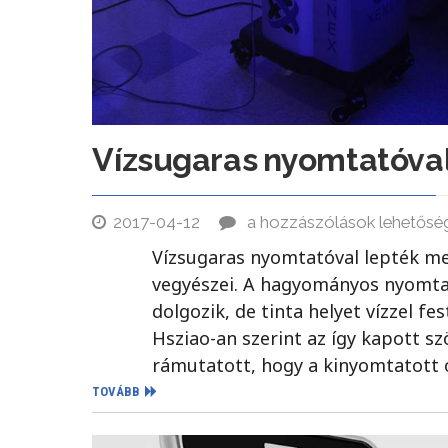
Vízsugaras nyomtatóval 
2017-04-12
a hozzászólások lehetősé
Vízsugaras nyomtatóval lepték meg
vegyészei. A hagyományos nyomtat
dolgozik, de tinta helyet vízzel f
Hsziao-an szerint az így kapott s
rámutatott, hogy a kinyomtatott 
TOVÁBB