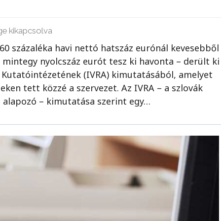
ge kikapcsolva
60 százaléka havi nettó hatszáz eurónál kevesebből
mintegy nyolcszáz eurót tesz ki havonta – derült ki
k Kutatóintézetének (IVRA) kimutatásából, amelyet
eken tett közzé a szervezet. Az IVRA – a szlovák
ra alapozó – kimutatása szerint egy…