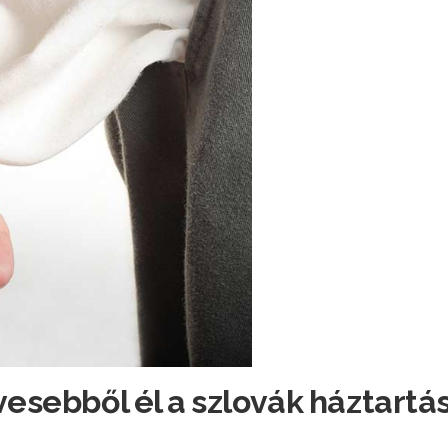
vesebből él a szlovák háztartá