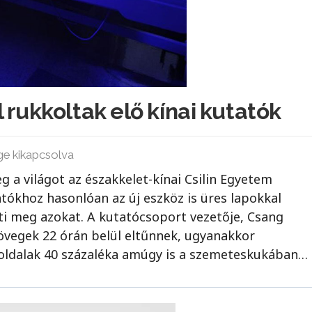
rukkoltak elő kínai kutatók
ge kikapcsolva
 a világot az északkelet-kínai Csilin Egyetem
ókhoz hasonlóan az új eszköz is üres lapokkal
esti meg azokat. A kutatócsoport vezetője, Csang
zövegek 22 órán belül eltűnnek, ugyanakkor
oldalak 40 százaléka amúgy is a szemeteskukában…