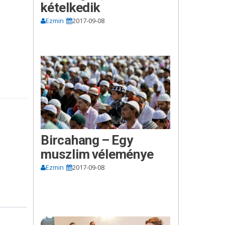
kételkedik
Ezmin
2017-09-08
Bircahang – Egy
muszlim véleménye
Ezmin
2017-09-08