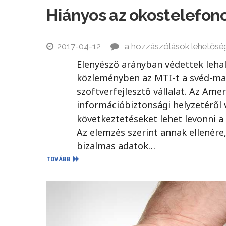
Hiányos az okostelefono
2017-04-12
a hozzászólások lehetősé
Elenyésző arányban védettek lehal
közleményben az MTI-t a svéd-ma
szoftverfejlesztő vállalat. Az Am
információbiztonsági helyzetéről
következtetéseket lehet levonni a
Az elemzés szerint annak ellenér
bizalmas adatok…
TOVÁBB