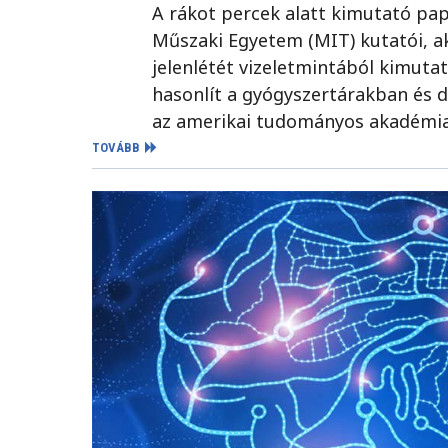
A rákot percek alatt kimutató papí
Műszaki Egyetem (MIT) kutatói, aki
jelenlétét vizeletmintából kimutat
hasonlít a gyógyszertárakban és d
az amerikai tudományos akadémia
TOVÁBB