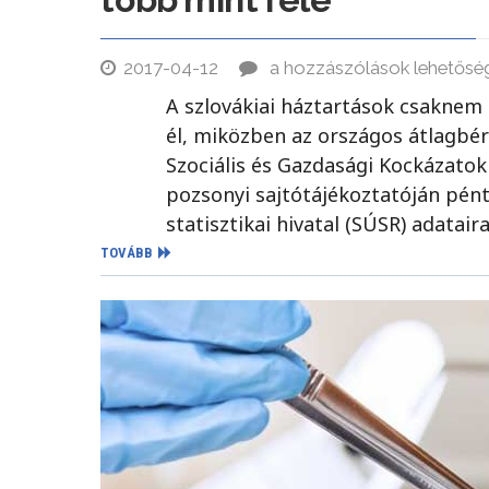
2017-04-12
a hozzászólások lehetősé
A szlovákiai háztartások csaknem 
él, miközben az országos átlagbér 
Szociális és Gazdasági Kockázato
pozsonyi sajtótájékoztatóján pént
statisztikai hivatal (SÚSR) adatai
TOVÁBB