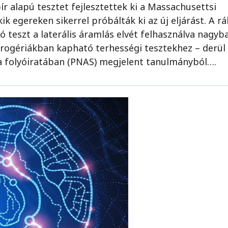
r alapú tesztet fejlesztettek ki a Massachusettsi
k egereken sikerrel próbálták ki az új eljárást. A rá
ó teszt a laterális áramlás elvét felhasználva nagyb
rogériákban kapható terhességi tesztekhez – derül 
 folyóiratában (PNAS) megjelent tanulmányból….