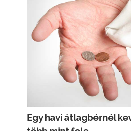
Egy havi átlagbérnél ke
több mint fele